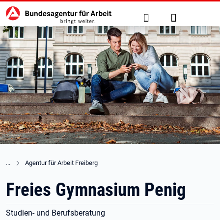
Hauptnavigation
zu den Hauptinhalten springen
Suche
Anmelden
Agentur für Arbeit Freiberg
Freies Gymnasium Penig
Studien- und Berufsberatung