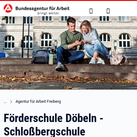
Hauptnavigation
zu den Hauptinhalten springen
Suche
Anmelden
Agentur für Arbeit Freiberg
Förderschule Döbeln -
Schloßbergschule