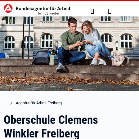
Hauptnavigation
zu den Hauptinhalten springen
Suche
Anmelden
Agentur für Arbeit Freiberg
Oberschule Clemens
Winkler Freiberg