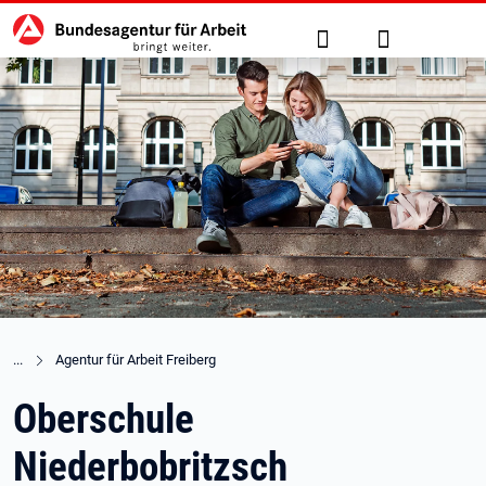
Hauptnavigation
zu den Hauptinhalten springen
Suche
Anmelden
Agentur für Arbeit Freiberg
Oberschule
Niederbobritzsch