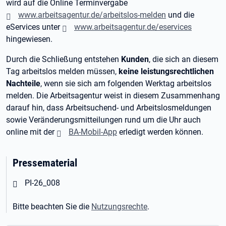
wird auf die Online Terminvergabe
www.arbeitsagentur.de/arbeitslos-melden
und die
eServices unter
www.arbeitsagentur.de/eservices
hingewiesen.
Durch die Schließung entstehen
Kunden
, die sich an diesem
Tag arbeitslos melden müssen,
keine leistungsrechtlichen
Nachteile
, wenn sie sich am folgenden Werktag arbeitslos
melden. Die Arbeitsagentur weist in diesem Zusammenhang
darauf hin, dass Arbeitsuchend- und Arbeitslosmeldungen
sowie Veränderungsmitteilungen rund um die Uhr auch
online mit der
BA-Mobil-App
erledigt werden können.
Pressematerial
Öffnet in neuem Tab
PI-26_008
Bitte beachten Sie die
Nutzungsrechte
.