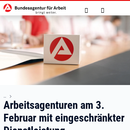
Hauptnavigation
zu den Hauptinhalten springen
Suche
Anmelden
Arbeitsagenturen am 3.
Februar mit eingeschränkter