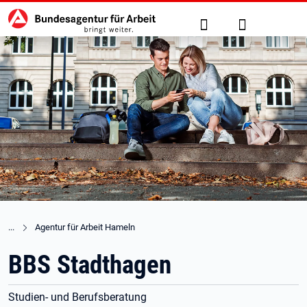
Hauptnavigation
zu den Hauptinhalten springen
Suche
Anmelden
Agentur für Arbeit Hameln
BBS Stadthagen
Studien- und Berufsberatung