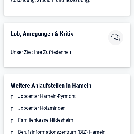
Ausbildung, Studium und Bewerbung.
Öffnet in neuem Tab
Lob, Anregungen & Kritik
Unser Ziel: Ihre Zufriedenheit
Weitere Anlaufstellen in Hameln
Jobcenter Hameln-Pyrmont
Jobcenter Holzminden
Familienkasse Hildesheim
Berufsinformationszentrum (BIZ) Hameln