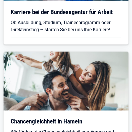
Öffnet in neuem Tab
Karriere bei der Bundesagentur für Arbeit
Ob Ausbildung, Studium, Traineeprogramm oder
Direkteinstieg – starten Sie bei uns Ihre Karriere!
Chancengleichheit in Hameln
Wir fördern die Chancengleichheit von Frauen und