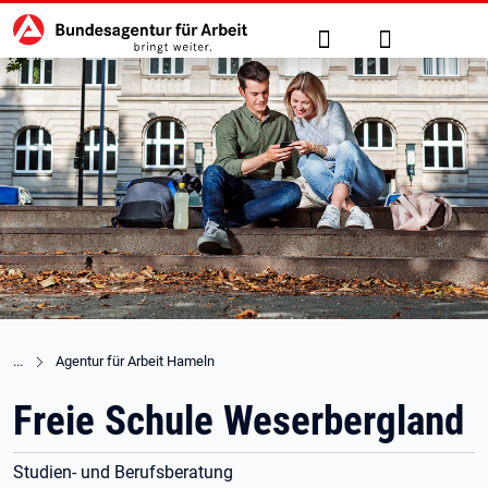
Hauptnavigation
zu den Hauptinhalten springen
Suche
Anmelden
Agentur für Arbeit Hameln
Freie Schule Weserbergland
Studien- und Berufsberatung