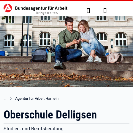
Hauptnavigation
zu den Hauptinhalten springen
Suche
Anmelden
Agentur für Arbeit Hameln
Oberschule Delligsen
Studien- und Berufsberatung