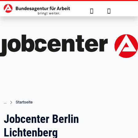
Hauptnavigation
zu den Hauptinhalten springen
Suche
Anmelden
Startseite
Jobcenter Berlin
Lichtenberg