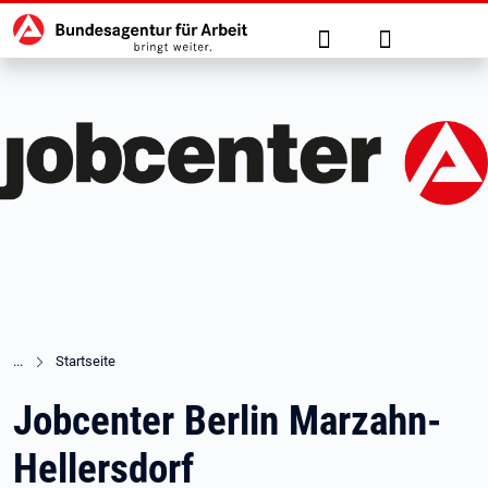
Hauptnavigation
zu den Hauptinhalten springen
Suche
Anmelden
Startseite
Jobcenter Berlin Marzahn-
Hellersdorf