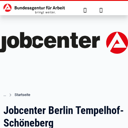
Hauptnavigation
zu den Hauptinhalten springen
Suche
Anmelden
Startseite
Jobcenter Berlin Tempelhof-
Schöneberg