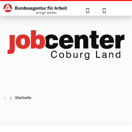
Hauptnavigation
zu den Hauptinhalten springen
Suche
Anmelden
Startseite
Jobcenter Coburg Land