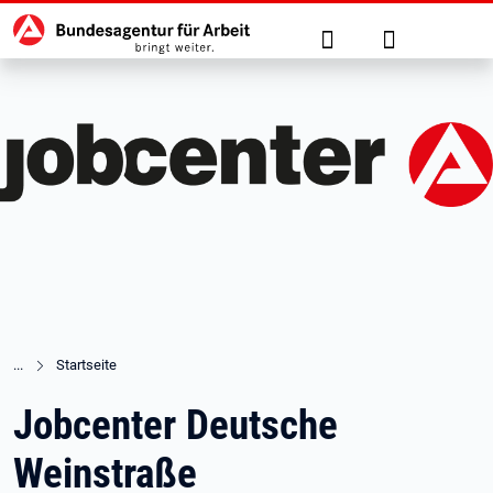
Hauptnavigation
zu den Hauptinhalten springen
Suche
Anmelden
Startseite
Jobcenter Deutsche
Weinstraße