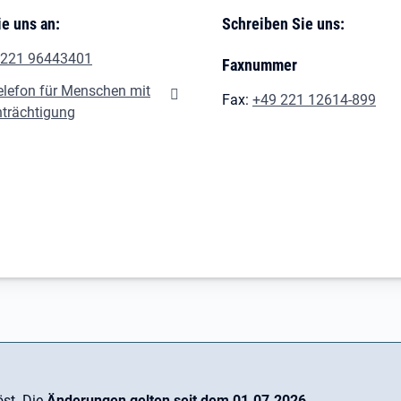
e uns an:
Schreiben Sie uns:
 221 96443401
Faxnummer
elefon für Menschen mit
Fax:
+49 221 12614-899
nträchtigung
st. Die
Änderungen gelten seit dem 01.07.2026
.