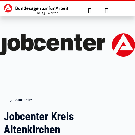
Hauptnavigation
zu den Hauptinhalten springen
Suche
Anmelden
Startseite
Jobcenter Kreis
Altenkirchen