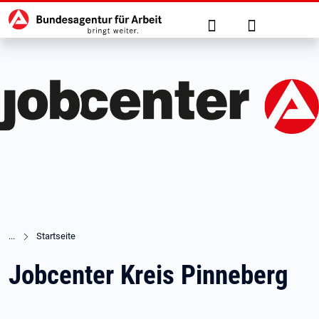
Hauptnavigation
zu den Hauptinhalten springen
Suche
Anmelden
Startseite
Jobcenter Kreis Pinneberg