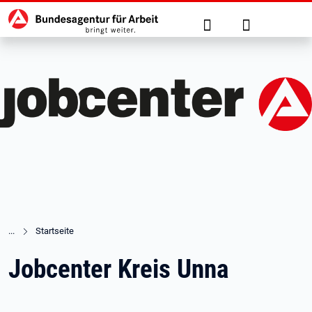
Hauptnavigation
zu den Hauptinhalten springen
Suche
Anmelden
Startseite
Jobcenter Kreis Unna