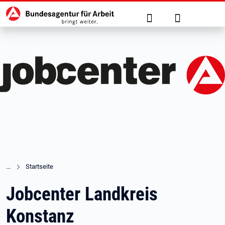
Hauptnavigation
zu den Hauptinhalten springen
Suche
Anmelden
Startseite
Jobcenter Landkreis
Konstanz