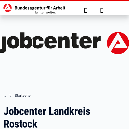
Hauptnavigation
zu den Hauptinhalten springen
Suche
Anmelden
Startseite
Jobcenter Landkreis
Rostock