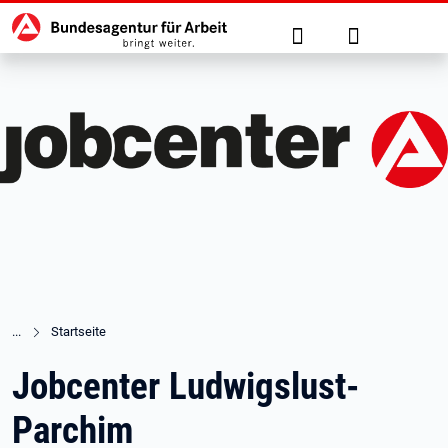
Hauptnavigation
zu den Hauptinhalten springen
Suche
Anmelden
Startseite
Jobcenter Ludwigslust-
Parchim