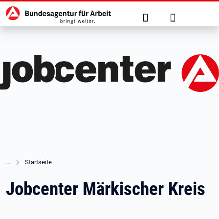
Hauptnavigation
zu den Hauptinhalten springen
Suche
Anmelden
Startseite
Jobcenter Märkischer Kreis