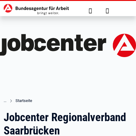
Hauptnavigation
zu den Hauptinhalten springen
Suche
Anmelden
Startseite
Jobcenter Regionalverband
Saarbrücken