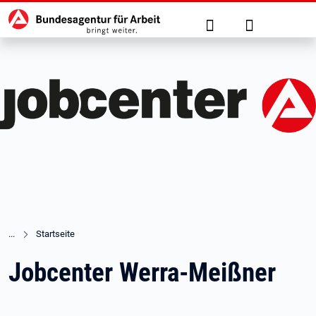
Hauptnavigation
zu den Hauptinhalten springen
Suche
Anmelden
Startseite
Jobcenter Werra-Meißner