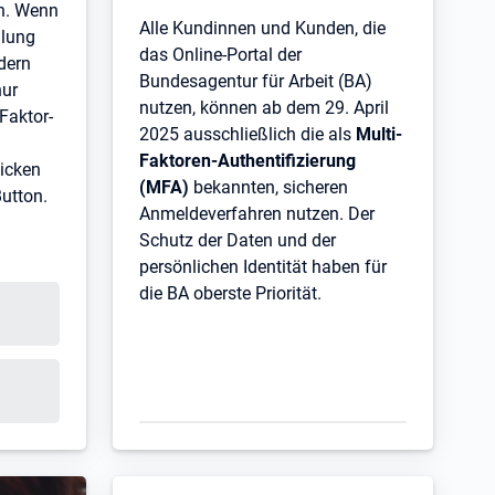
en. Wenn
Alle Kundinnen und Kunden, die
llung
das Online-Portal der
dern
Bundesagentur für Arbeit (BA)
nur
nutzen, können ab dem 29. April
Faktor-
2025 ausschließlich die als
Multi-
Faktoren-Authentifizierung
icken
(MFA)
bekannten, sicheren
Button.
Anmeldeverfahren nutzen. Der
Schutz der Daten und der
persönlichen Identität haben für
die BA oberste Priorität.
 Tab
m Tab