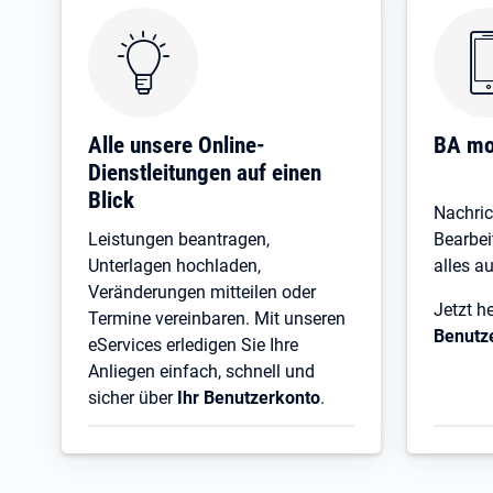
Öffnet in neuem Tab
Öffnet
Alle unsere Online-
BA mo
Dienstleitungen auf einen
Blick
Nachric
Leistungen beantragen,
Bearbei
Unterlagen hochladen,
alles au
Veränderungen mitteilen oder
Jetzt h
Termine vereinbaren. Mit unseren
Benutz
eServices erledigen Sie Ihre
Anliegen einfach, schnell und
sicher über
Ihr Benutzerkonto
.