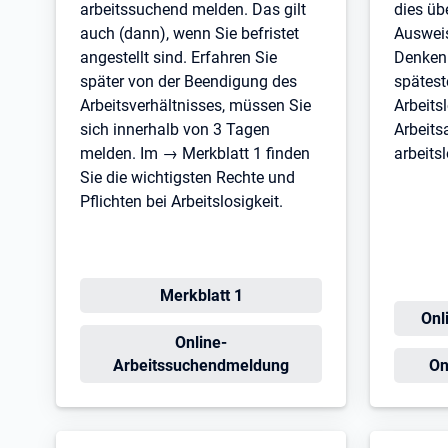
arbeitssuchend melden. Das gilt
dies üb
auch (dann), wenn Sie befristet
Ausweis
angestellt sind. Erfahren Sie
Denken 
später von der Beendigung des
spätest
Arbeitsverhältnisses, müssen Sie
Arbeitsl
sich innerhalb von 3 Tagen
Arbeits
melden. Im → Merkblatt 1 finden
arbeit
Sie die wichtigsten Rechte und
Pflichten bei Arbeitslosigkeit.
Öffnet in neuem Tab
Merkblatt 1
Öff
Onl
Öffnet in neuem Tab
Online-
Öf
Arbeitssuchendmeldung
On