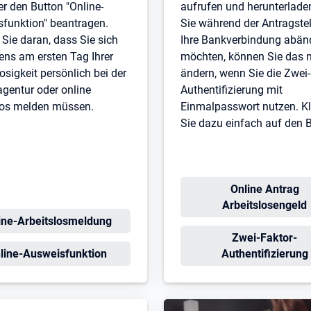
er den Button "Online-
aufrufen und herunterlad
funktion" beantragen.
Sie während der Antragste
Sie daran, dass Sie sich
Ihre Bankverbindung abän
ens am ersten Tag Ihrer
möchten, können Sie das 
osigkeit persönlich bei der
ändern, wenn Sie die Zwei-
agentur oder online
Authentifizierung mit
slos melden müssen.
Einmalpasswort nutzen. Kl
Sie dazu einfach auf den 
Öffnet in neuem
Online Antrag
Arbeitslosengeld
net in neuem Tab
ine-Arbeitslosmeldung
Öffnet in neue
Zwei-Faktor-
fnet in neuem Tab
line-Ausweisfunktion
Authentifizierung