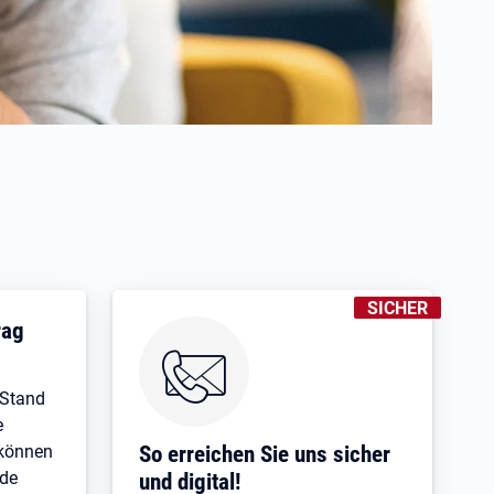
KENNZEICHNUNG
SICHER
rag
 Stand
e
So erreichen Sie uns sicher
 können
ide
und digital!