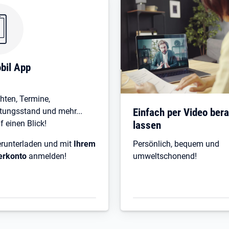
 in neuem Tab
bil App
hten, Termine,
Öffnet in neuem Tab
Einfach per Video ber
tungsstand und mehr...
f einen Blick!
lassen
erunterladen und mit
Ihrem
Persönlich, bequem und
erkonto
anmelden!
umweltschonend!