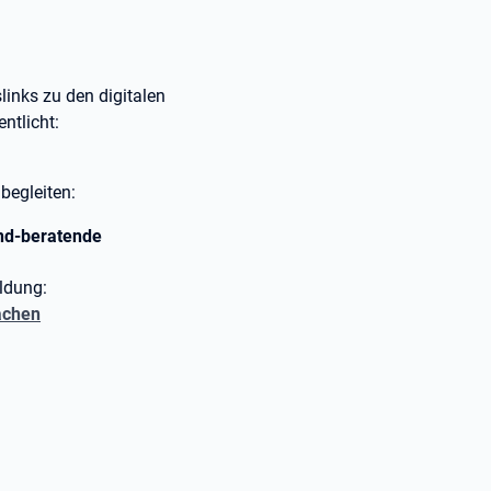
inks zu den digitalen
ntlicht:
 begleiten:
und-beratende
ldung:
achen