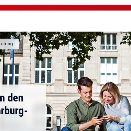
ratung
n den
rburg-