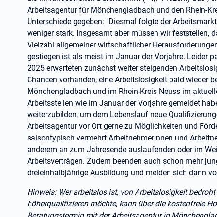
Arbeitsagentur für Mönchengladbach und den Rhein-Krei
Unterschiede gegeben: "Diesmal folgte der Arbeitsmarkt
weniger stark. Insgesamt aber müssen wir feststellen, da
Vielzahl allgemeiner wirtschaftlicher Herausforderunge
gestiegen ist als meist im Januar der Vorjahre. Leider 
2025 erwarteten zunächst weiter steigenden Arbeitslosig
Chancen vorhanden, eine Arbeitslosigkeit bald wieder b
Mönchengladbach und im Rhein-Kreis Neuss im aktuelle
Arbeitsstellen wie im Januar der Vorjahre gemeldet haben
weiterzubilden, um dem Lebenslauf neue Qualifizierung
Arbeitsagentur vor Ort gerne zu Möglichkeiten und För
saisontypisch vermehrt Arbeitnehmerinnen und Arbeitne
anderem an zum Jahresende auslaufenden oder im Weihn
Arbeitsverträgen. Zudem beenden auch schon mehr jung
dreieinhalbjährige Ausbildung und melden sich dann vo
Hinweis: Wer arbeitslos ist, von Arbeitslosigkeit bedroht 
höherqualifizieren möchte, kann über die kostenfreie Ho
Beratungstermin mit der Arbeitsagentur in Mönchengla