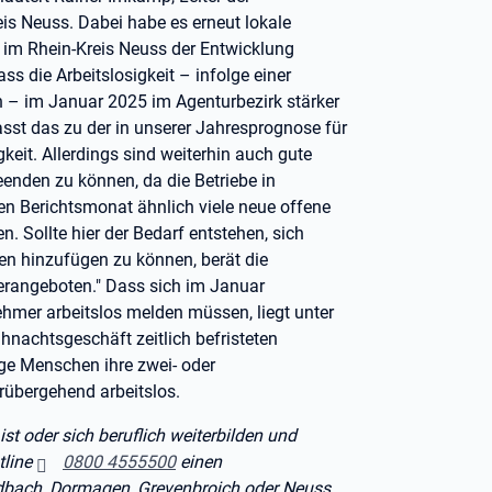
s Neuss. Dabei habe es erneut lokale
 im Rhein-Kreis Neuss der Entwicklung
ss die Arbeitslosigkeit – infolge einer
n – im Januar 2025 im Agenturbezirk stärker
passt das zu der in unserer Jahresprognose für
keit. Allerdings sind weiterhin auch gute
eenden zu können, da die Betriebe in
n Berichtsmonat ähnlich viele neue offene
. Sollte hier der Bedarf entstehen, sich
en hinzufügen zu können, berät die
derangeboten." Dass sich im Januar
hmer arbeitslos melden müssen, liegt unter
achtsgeschäft zeitlich befristeten
e Menschen ihre zwei- oder
rübergehend arbeitslos.
ist oder sich beruflich weiterbilden und
tline
0800 4555500
einen
dbach, Dormagen, Grevenbroich oder Neuss