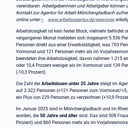
vereinbaren. Arbeitgeberinnen und Arbeitgeber können ü
Kontakt zur Agentur für Arbeit Mönchengladbach aufne
online unter
www.arbeitsagentur.de/eservices
erledi
Arbeitslosigkeit ist kein fester Block, vielmehr befindet 
vergangenen Monat meldeten sich insgesamt 5.536 Per
Personen direkt aus einer Erwerbstätigkeit, was 703 Pe
Vormonat und 121 Personen mehr als im Vorjahresmona
beendeten ihre Arbeitslosigkeit, davon nahmen 1.215 ei
oder 10,4 Prozent weniger als im Vormonat und 139 Pe
(-10,3 Prozent).
Die Zahl der
Arbeitslosen unter 25 Jahre
steigt im Ag
auf 2.322 Personen (+121 Personen zum Vormonat/+5,5 
ein Plus von 229 Personen zu verzeichnen (+10,9 Prozen
Im Januar 2025 sind in Mönchengladbach und im Rhein-K
worden, die
50 Jahre und älter
sind. Das sind 508 Frau
Prozent) und 860 Personen mehr als im Vorjahresmonat