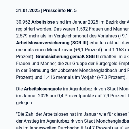
31.01.2025
|
Presseinfo Nr.
5
30.952
Arbeitslose
sind im Januar 2025 im Bezirk der 
registriert worden. Das waren 1.592 Frauen und Männer
2.579 mehr als im Vergleichsmonat des Vorjahres (+9,1
Arbeitslosenversicherung (SGB III)
erhalten aktuell d
mehr als einen Monat zuvor (+9,1 Prozent) und 1.163 m
Prozent).
Grundsicherung gemäß SGB II
erhalten im ak
Frauen und Männer, die zur Gruppe der Bürgergeld-Emp
in der Betreuung der Jobcenter Mönchengladbach und 
Prozent) und 1.416 mehr als im Vorjahr (+7,3 Prozent).
Die
Arbeitslosenquote
im Agenturbezirk von Stadt Mön
im Januar 2025 um 0,4 Prozentpunkte auf 7,9 Prozent. Ei
gelegen.
"Die Zahl der Arbeitslosen hat im Januar wie für diese
der Anstieg im Agenturbezirk von Stadt Mönchengladba
als im landesweiten Durchschnitt (+4,7 Prozent) aus", er