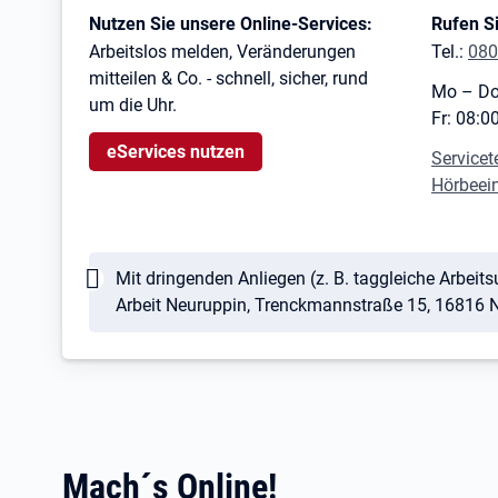
Kontaktinformationen
Nutzen Sie unsere Online-Services:
Rufen Si
Arbeitslos melden, Veränderungen
Tel.:
080
mitteilen & Co. - schnell, sicher, rund
Mo – Do
um die Uhr.
Fr: 08:0
eServices nutzen
Servicet
Hörbeei
Hinweis
Mit dringenden Anliegen (z. B. taggleiche Arbeits
Arbeit Neuruppin, Trenckmannstraße 15, 16816 N
Mach´s Online!