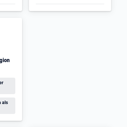
gion
er
 als