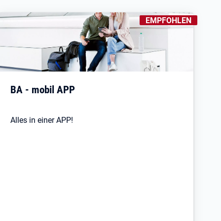
KENNZEICHNUNGEN
:
EMPFOHLEN
Öffnet in neuem Tab
BA - mobil APP
Alles in einer APP!