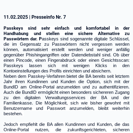
11.02.2025
|
Presseinfo Nr.
7
Passkeys sind sehr einfach und komfortabel in der
Handhabung und stellen eine sichere Alternative zu
Passwörtern dar. P
asskeys sind sogenannte digitale Schlüssel,
die im Gegensatz zu Passwörtern nicht vergessen werden
können, automatisiert erstellt werden und weniger anfällig
gegenüber
Phishing
angriffen oder Datendiebstahl sind. Ob über
einen Pincode, einen Fingerabdruck oder einen Gesichtsscan:
Passkeys lassen sich mit wenigen Klicks in den
Kontoeinstellungen des Profils einrichten und absichern.
Neben dem Passkey-Verfahren bietet die BA bereits seit letztem
Jahr ihren Kundinnen und Kunden die Option, sich mit der
BundID am Online-Portal anzumelden und zu authentifizieren.
Auch die BundID ermöglicht einen besonders sichereren Zugang
zu den digitalen Verwaltungsservices der BA und der
Familienkasse.
Die Möglichkeit, sich wie bisher gewohnt mit
Benutzername und Passwort anzumelden, bleibt weiterhin
bestehen.
Jedoch empfiehlt die BA allen Kundinnen und Kunden, die das
Online-Portal nutzen, die zukunftsgerichteten, sicheren