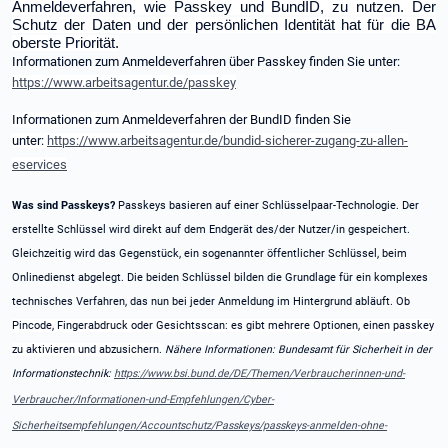
Anmeldeverfahren, wie Passkey und BundID, zu nutzen. Der
Schutz der Daten und der persönlichen Identität hat für die BA
oberste Priorität.
Informationen zum Anmeldeverfahren über Passkey finden Sie unter:
https://www.arbeitsagentur.de/passkey
Informationen zum Anmeldeverfahren der BundID finden Sie
unter:
https://www.arbeitsagentur.de/bundid-sicherer-zugang-zu-allen-
eservices
Was sind Passkeys?
Passkeys basieren auf einer Schlüsselpaar-Technologie. Der
erstellte Schlüssel wird direkt auf dem Endgerät des/der Nutzer/in gespeichert.
Gleichzeitig wird das Gegenstück, ein sogenannter öffentlicher Schlüssel, beim
Onlinedienst abgelegt. Die beiden Schlüssel bilden die Grundlage für ein komplexes
technisches Verfahren, das nun bei jeder Anmeldung im Hintergrund abläuft.
Ob
Pincode, Fingerabdruck oder Gesichtsscan: es gibt mehrere Optionen, einen passkey
zu aktivieren und abzusichern.
Nähere Informationen: Bundesamt für Sicherheit in der
Informationstechnik:
https://www.bsi.bund.de/DE/Themen/Verbraucherinnen-und-
Verbraucher/Informationen-und-Empfehlungen/Cyber-
Sicherheitsempfehlungen/Accountschutz/Passkeys/passkeys-anmelden-ohne-