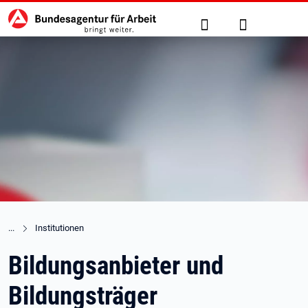
Hauptnavigation
zu den Hauptinhalten springen
Suche
Anmelden
Institutionen
Bildungsanbieter und
Bildungsträger