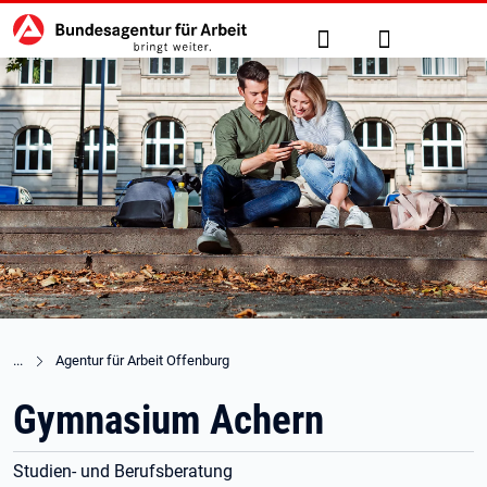
Hauptnavigation
zu den Hauptinhalten springen
Suche
Anmelden
Agentur für Arbeit Offenburg
Gymnasium Achern
Studien- und Berufsberatung