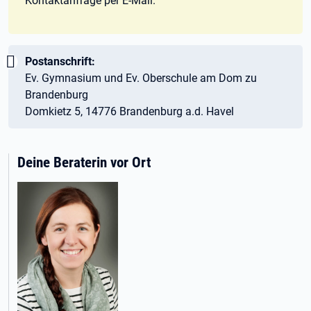
Kontaktanfrage per E-Mail.
Wichtig:
Postanschrift:
Ev. Gymnasium und Ev. Oberschule am Dom zu
Brandenburg
Domkietz 5, 14776 Brandenburg a.d. Havel
Deine Beraterin vor Ort