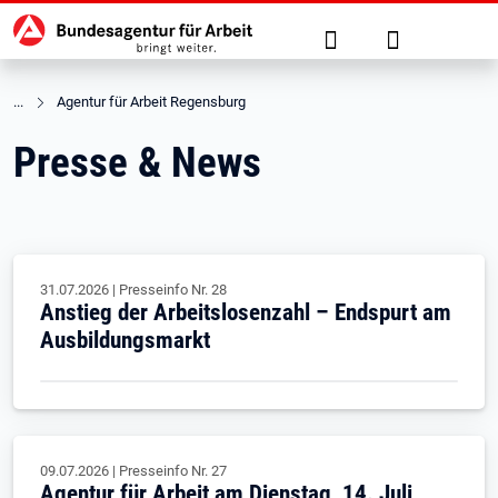
Hauptnavigation
zu den Hauptinhalten springen
Suche
Anmelden
Agentur für Arbeit Regensburg
Presse & News
31.07.2026
|
Presseinfo Nr.
28
Anstieg der Arbeitslosenzahl – Endspurt am
Ausbildungsmarkt
09.07.2026
|
Presseinfo Nr.
27
Agentur für Arbeit am Dienstag, 14. Juli