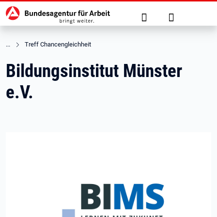
Hauptnavigation
zu den Hauptinhalten springen
Suche
Anmelden
Treff Chancengleichheit
Bildungsinstitut Münster
e.V.