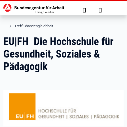
Hauptnavigation
zu den Hauptinhalten springen
Suche
Anmelden
Treff Chancengleichheit
EU|FH Die Hochschule für
Gesundheit, Soziales &
Pädagogik