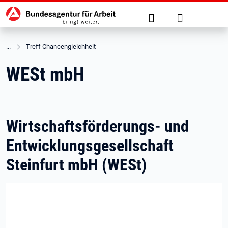
Hauptnavigation
zu den Hauptinhalten springen
Suche
Anmelden
Treff Chancengleichheit
WESt mbH
Wirtschaftsförderungs- und
Entwicklungsgesellschaft
Steinfurt mbH (WESt)