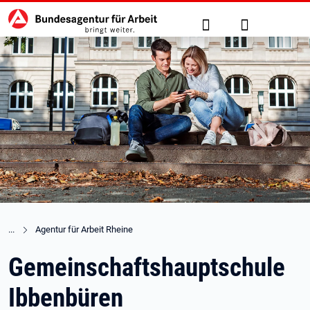
Hauptnavigation
zu den Hauptinhalten springen
Suche
Anmelden
Agentur für Arbeit Rheine
Gemeinschaftshauptschule
Ibbenbüren