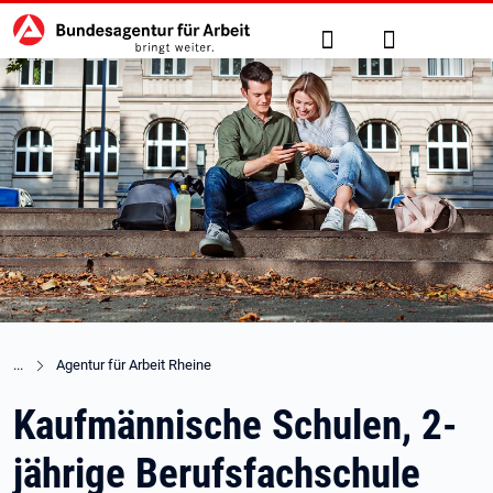
Hauptnavigation
zu den Hauptinhalten springen
Suche
Anmelden
Agentur für Arbeit Rheine
Kaufmännische Schulen, 2-
jährige Berufsfachschule