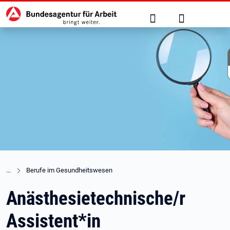
Hauptnavigation
zu den Hauptinhalten springen
Suche
Anmelden
Berufe im Gesundheitswesen
Anästhesietechnische/r
Assistent*in