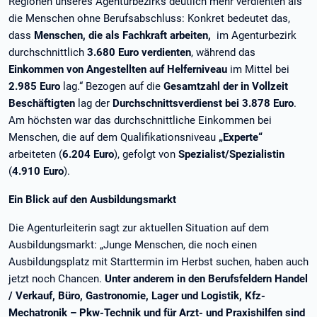
Regionen unseres Agenturbezirks deutlich mehr verdienten als
die Menschen ohne Berufsabschluss: Konkret bedeutet das,
dass
Menschen, die als Fachkraft arbeiten,
im Agenturbezirk
durchschnittlich
3.680 Euro verdienten
, während das
Einkommen von Angestellten auf Helferniveau
im Mittel bei
2.985 Euro
lag.“ Bezogen auf die
Gesamtzahl der in Vollzeit
Beschäftigten
lag der
Durchschnittsverdienst bei 3.878 Euro
.
Am höchsten war das durchschnittliche Einkommen bei
Menschen, die auf dem Qualifikationsniveau
„Experte“
arbeiteten (
6.204 Euro
), gefolgt von
Spezialist/Spezialistin
(
4.910 Euro
).
Ein Blick auf den Ausbildungsmarkt
Die Agenturleiterin sagt zur aktuellen Situation auf dem
Ausbildungsmarkt: „Junge Menschen, die noch einen
Ausbildungsplatz mit Starttermin im Herbst suchen, haben auch
jetzt noch Chancen.
Unter anderem in den Berufsfeldern Handel
/ Verkauf, Büro, Gastronomie, Lager und Logistik, Kfz-
Mechatronik – Pkw-Technik und für Arzt- und Praxishilfen sind