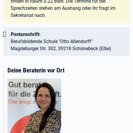
finden in Raum 0.22 statt. Die Termine für die
Sprechzeiten stehen am Aushang oder ihr fragt im
Sekretariat nach.
Wichtig:
Postanschrift:
Berufsbildende Schule "Otto Allendorff"
Magdeburger Str. 302, 39218 Schönebeck (Elbe)
Deine Beraterin vor Ort