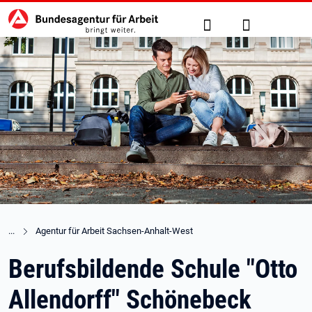
Hauptnavigation
zu den Hauptinhalten springen
Suche
Anmelden
Agentur für Arbeit Sachsen-Anhalt-West
Berufsbildende Schule "Otto
Allendorff" Schönebeck