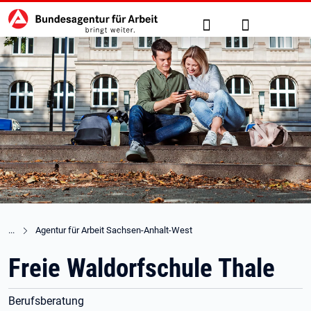
Hauptnavigation
zu den Hauptinhalten springen
Suche
Anmelden
Agentur für Arbeit Sachsen-Anhalt-West
Freie Waldorfschule Thale
Berufsberatung