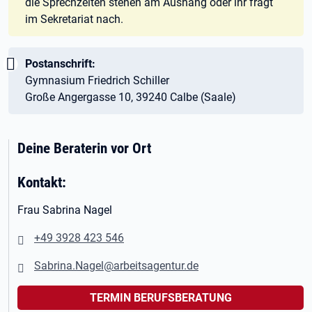
die Sprechzeiten stehen am Aushang oder ihr fragt
im Sekretariat nach.
Wichtig:
Postanschrift:
Gymnasium Friedrich Schiller
Große Angergasse 10, 39240 Calbe (Saale)
Deine Beraterin vor Ort
Kontakt:
Frau Sabrina Nagel
+49 3928 423 546
Sabrina.Nagel@arbeitsagentur.de
TERMIN BERUFSBERATUNG