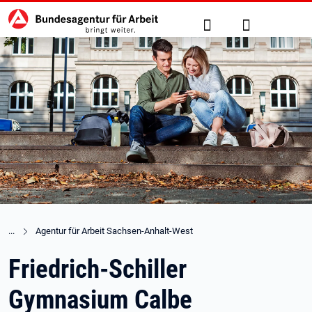
Hauptnavigation
zu den Hauptinhalten springen
Suche
Anmelden
Agentur für Arbeit Sachsen-Anhalt-West
Friedrich-Schiller
Gymnasium Calbe