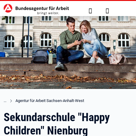
Hauptnavigation
zu den Hauptinhalten springen
Suche
Anmelden
Agentur für Arbeit Sachsen-Anhalt-West
Sekundarschule "Happy
Children" Nienburg