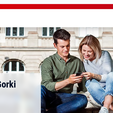
t
orki