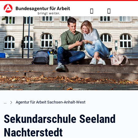
Hauptnavigation
zu den Hauptinhalten springen
Suche
Anmelden
Agentur für Arbeit Sachsen-Anhalt-West
Sekundarschule Seeland
Nachterstedt