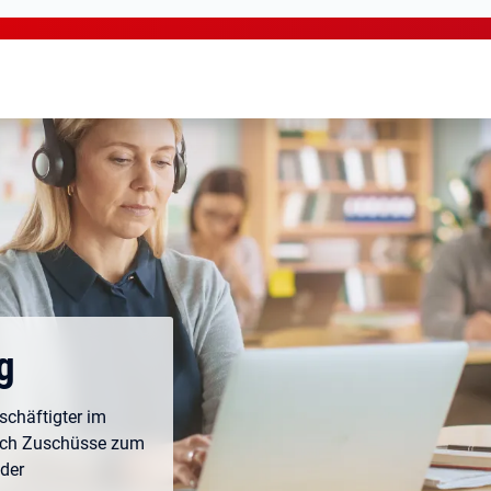
g
schäftigter im
urch Zuschüsse zum
 der