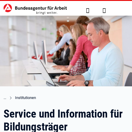
Hauptnavigation
zu den Hauptinhalten springen
Suche
Anmelden
Institutionen
Service und Information für
Bildungsträger