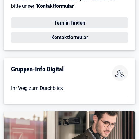
bitte unser "
Kontaktformular
".
Öffnet in neuem Tab
Termin finden
Öffnet in neuem Tab
Kontaktformular
Gruppen-Info Digital
Ihr Weg zum Durchblick